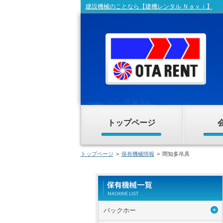
建設機械のことなら【建機レンタル Ｎａｖｉ】
トップページ
トップページ
>
保有機械情報
>
間知多吊具
バックホー