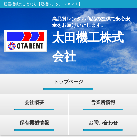
建設機械のことなら【建機レンタル Ｎａｖｉ】
高品質レンタル商品の提供で安心安
全をお届けいたします。
太田機工株式
会社
トップページ
会社概要
営業所情報
保有機械情報
お問い合わせ