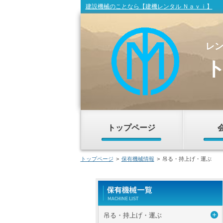
建設機械のことなら【建機レンタル Ｎａｖｉ】
レ
トップページ
トップページ
>
保有機械情報
>
吊る・持上げ・運ぶ
吊る・持上げ・運ぶ