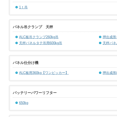
1ｔ吊
パネル吊クランプ 天秤
ALC板吊クランプ260kg吊
押出成形
天秤パネルタテ吊用600kg吊
天秤パネル
パネル仕分け機
ALC板用360kg【ワンピッカー】
押出成形
バッテリーパワーリフター
650kg