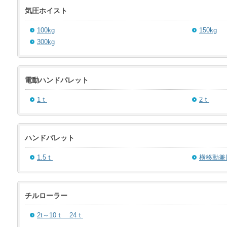
気圧ホイスト
100kg
150kg
300kg
電動ハンドパレット
1ｔ
2ｔ
ハンドパレット
1.5ｔ
横移動兼用
チルローラー
2t～10ｔ 24ｔ