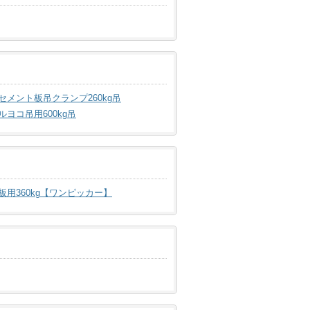
セメント板吊クランプ260kg吊
ヨコ吊用600kg吊
板用360kg【ワンピッカー】