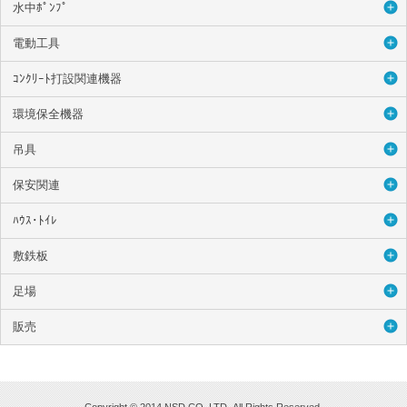
水中ﾎﾟﾝﾌﾟ
電動工具
ｺﾝｸﾘｰﾄ打設関連機器
環境保全機器
吊具
保安関連
ﾊｳｽ･ﾄｲﾚ
敷鉄板
足場
販売