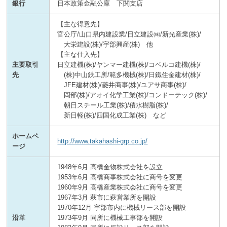
銀行
日本政策金融公庫 下関支店
【主な得意先】
官公庁/山口県内建設業/日立建設㈱/新光産業(株)/
大栄建設(株)/宇部興産(株) 他
【主な仕入先】
主要取引
日立建機(株)/ヤンマー建機(株)/コベルコ建機(株)/
先
(株)中山鉄工所/範多機械(株)/日鐵住金建材(株)/
JFE建材(株)/菱井商事(株)/ユアサ商事(株)/
岡部(株)/アオイ化学工業(株)/コンドーテック(株)/
朝日スチール工業(株)/積水樹脂(株)/
新日軽(株)/四国化成工業(株) など
ホームペ
http://www.takahashi-grp.co.jp/
ージ
1948年6月 高橋金物株式会社を設立
1953年6月 高橋商事株式会社に商号を変更
1960年9月 高橋産業株式会社に商号を変更
1967年3月 萩市に萩営業所を開設
1970年12月 宇部市内に機械リース部を開設
沿革
1973年9月 同所に機械工事部を開設