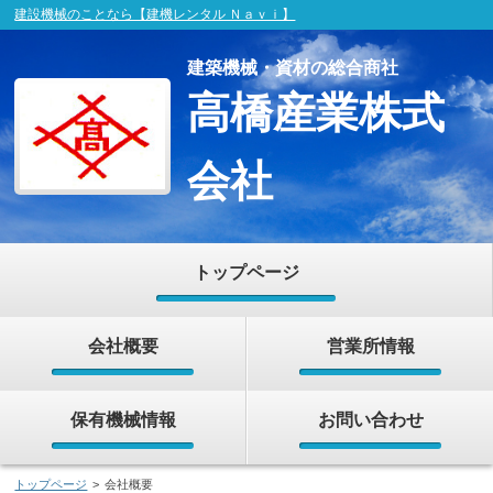
建設機械のことなら【建機レンタル Ｎａｖｉ】
建築機械・資材の総合商社
高橋産業株式
会社
トップページ
会社概要
営業所情報
保有機械情報
お問い合わせ
トップページ
>
会社概要