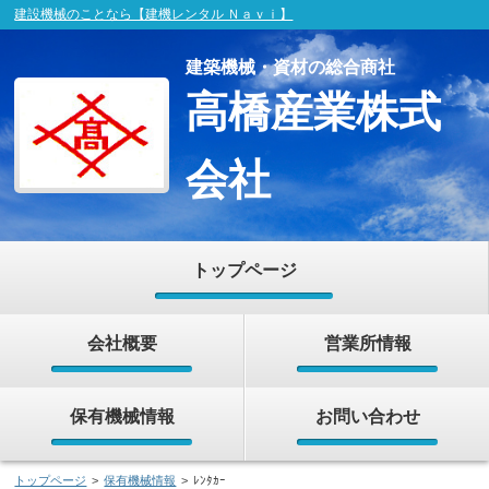
建設機械のことなら【建機レンタル Ｎａｖｉ】
建築機械・資材の総合商社
高橋産業株式
会社
トップページ
会社概要
営業所情報
保有機械情報
お問い合わせ
トップページ
>
保有機械情報
>
ﾚﾝﾀｶｰ