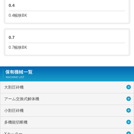
0.4
0.4幅狭BK
0.7
0.7幅狭BK
大割圧砕機
アーム交換式解体機
小割圧砕機
多機能切断機
Xカッター