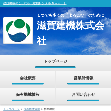
建設機械のことなら【建機レンタル Ｎａｖｉ】
１つでも多くの「よろこび」のために
滋賀建機株式会
社
トップページ
会社概要
営業所情報
保有機械情報
お問い合わせ
トップページ
>
保有機械情報
>
林業機械