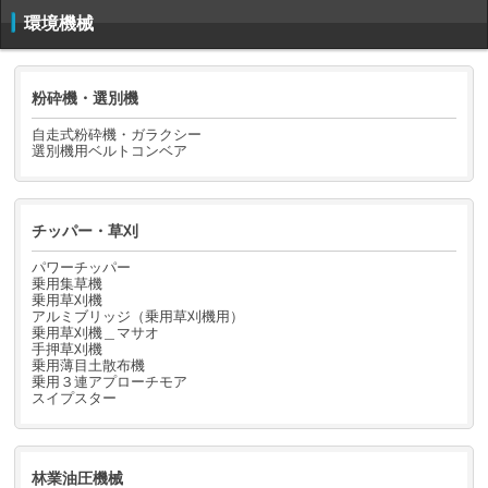
環境機械
粉砕機・選別機
自走式粉砕機・ガラクシー
選別機用ベルトコンベア
チッパー・草刈
パワーチッパー
乗用集草機
乗用草刈機
アルミブリッジ（乗用草刈機用）
乗用草刈機＿マサオ
手押草刈機
乗用薄目土散布機
乗用３連アプローチモア
スイプスター
林業油圧機械