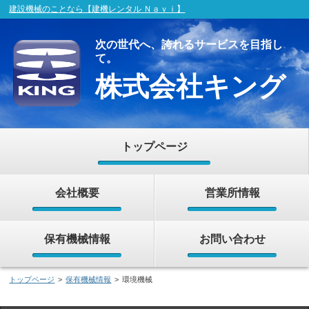
建設機械のことなら【建機レンタル Ｎａｖｉ】
次の世代へ、誇れるサービスを目指し
て。
株式会社キング
トップページ
会社概要
営業所情報
保有機械情報
お問い合わせ
トップページ
>
保有機械情報
>
環境機械