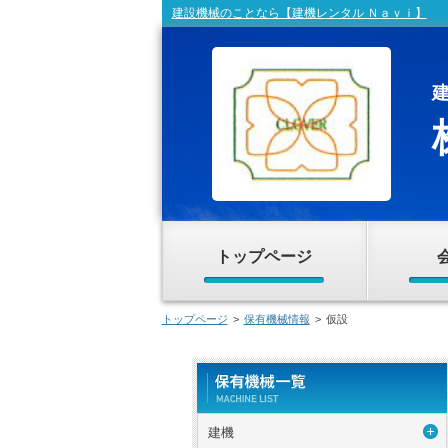
建設機械のことなら【建機レンタル Ｎａｖｉ】
トップページ
トップページ
>
保有機械情報
>
仮設
建機