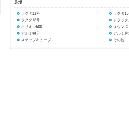
足場
ラクダ11号
ラクダ15
ラクダ18号
トラックス
オリオン500
ユウマ C-
アルミ梯子
アルミ脚
ステップキューブ
その他