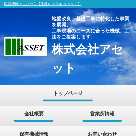
建設機械のことなら【建機レンタル Ｎａｖｉ】
地盤改良、基礎工事に特化した事業
を展開。
工事現場のニーズに合った機械、工
法をご提案します。
株式会社アセ
ット
トップページ
会社概要
営業所情報
保有機械情報
お問い合わせ