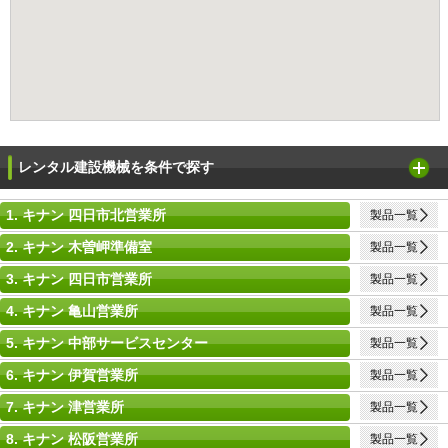
レンタル建設機械を条件で探す
1. キナン 四日市北営業所
製品一覧
2. キナン 木曽岬準備室
製品一覧
3. キナン 四日市営業所
製品一覧
4. キナン 亀山営業所
製品一覧
5. キナン 中部サービスセンター
製品一覧
6. キナン 伊賀営業所
製品一覧
7. キナン 津営業所
製品一覧
8. キナン 松阪営業所
製品一覧